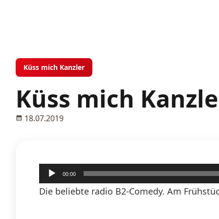
Küss mich Kanzler
Küss mich Kanzle
18.07.2019
Audio-
00:00
Player
Die beliebte radio B2-Comedy. Am Frühstück