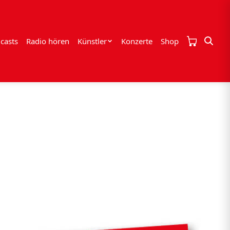
casts
Radio hören
Künstler
Konzerte
Shop