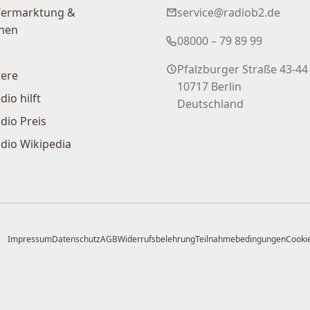
Vermarktung &
service@radiob2.de
nen
08000 – 79 89 99
Pfalzburger Straße 43-44
iere
10717 Berlin
dio hilft
Deutschland
dio Preis
dio Wikipedia
Impressum
Datenschutz
AGB
Widerrufsbelehrung
Teilnahmebedingungen
Cookie