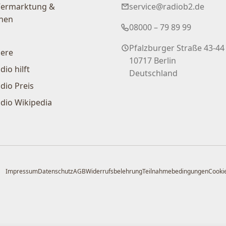
Vermarktung &
service@radiob2.de
nen
08000 – 79 89 99
Pfalzburger Straße 43-44
iere
10717 Berlin
dio hilft
Deutschland
dio Preis
dio Wikipedia
Impressum
Datenschutz
AGB
Widerrufsbelehrung
Teilnahmebedingungen
Cookie