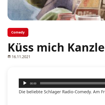
Comedy
Küss mich Kanzler
16.11.2021
Audio-
00:00
Player
Die beliebte Schlager Radio-Comedy. Am Fr