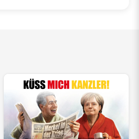
die
Lautstärke
zu
regeln.