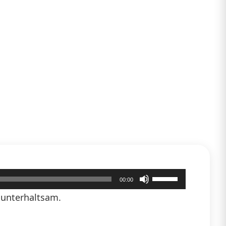
Pfeiltasten
00:00
Hoch/Runter
 unterhaltsam.
benutzen,
um