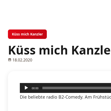
Küss mich Kanzler
Küss mich Kanzler
18.02.2020
Audio-
00:00
Player
Die beliebte radio B2-Comedy. Am Frühstüc