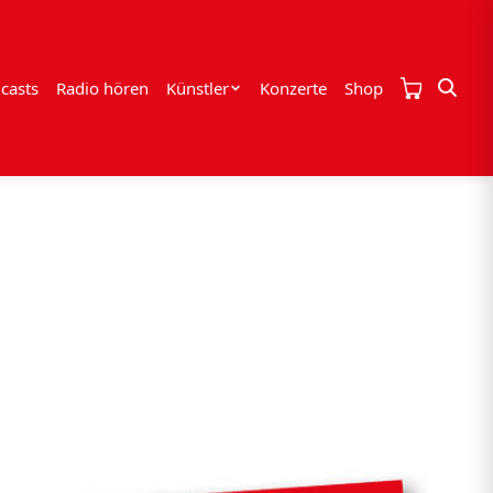
casts
Radio hören
Künstler
Konzerte
Shop