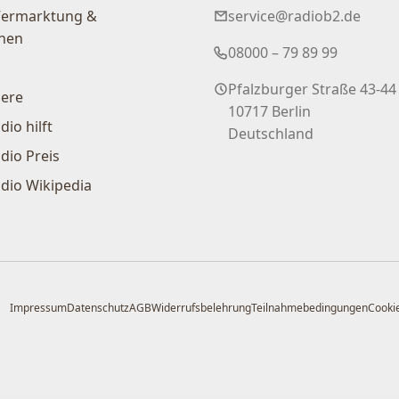
Vermarktung &
service@radiob2.de
nen
08000 – 79 89 99
Pfalzburger Straße 43-44
iere
10717 Berlin
dio hilft
Deutschland
dio Preis
dio Wikipedia
Impressum
Datenschutz
AGB
Widerrufsbelehrung
Teilnahmebedingungen
Cookie