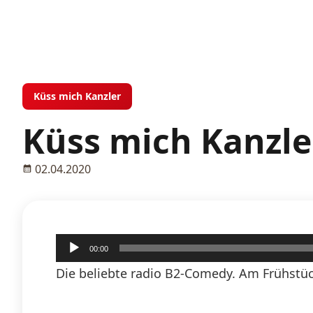
Küss mich Kanzler
Küss mich Kanzler
02.04.2020
Audio-
00:00
Player
Die beliebte radio B2-Comedy. Am Frühstück