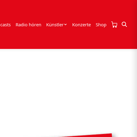
casts
Radio hören
Künstler
Konzerte
Shop