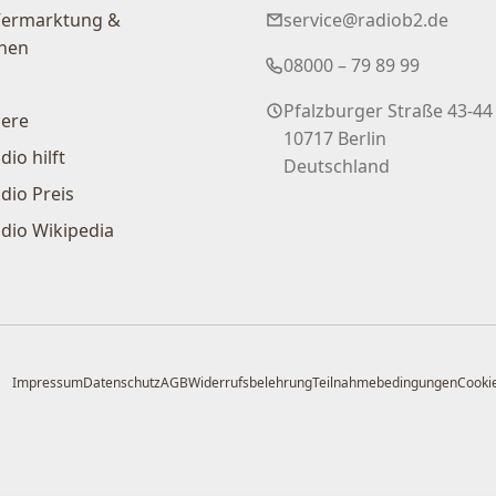
Vermarktung &
service@radiob2.de
nen
08000 – 79 89 99
Pfalzburger Straße 43-44
iere
10717 Berlin
dio hilft
Deutschland
dio Preis
dio Wikipedia
Impressum
Datenschutz
AGB
Widerrufsbelehrung
Teilnahmebedingungen
Cookie