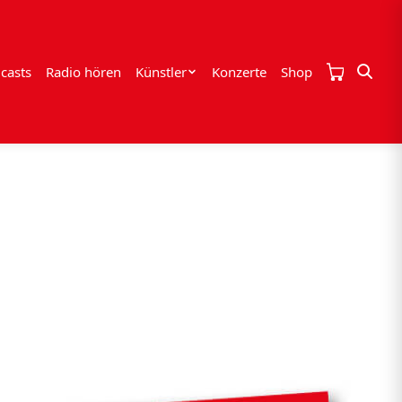
casts
Radio hören
Künstler
Konzerte
Shop