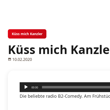
Küss mich Kanzler
Küss mich Kanzle
10.02.2020
Audio-
00:00
Player
Die beliebte radio B2-Comedy. Am Frühstüc