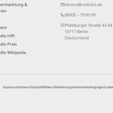
Vermarktung &
service@radiob2.de
nen
08000 – 79 89 99
Pfalzburger Straße 43-44
iere
10717 Berlin
dio hilft
Deutschland
dio Preis
dio Wikipedia
Impressum
Datenschutz
AGB
Widerrufsbelehrung
Teilnahmebedingungen
Cookie