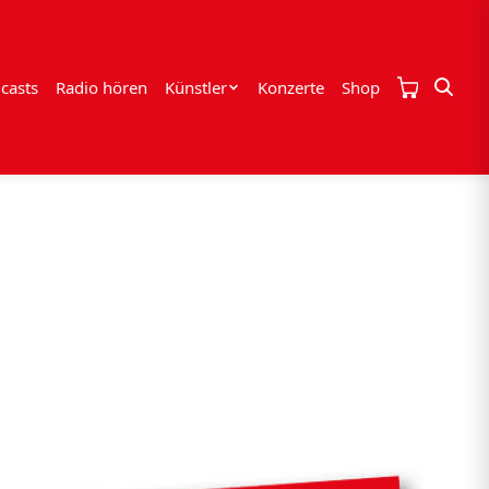
casts
Radio hören
Künstler
Konzerte
Shop