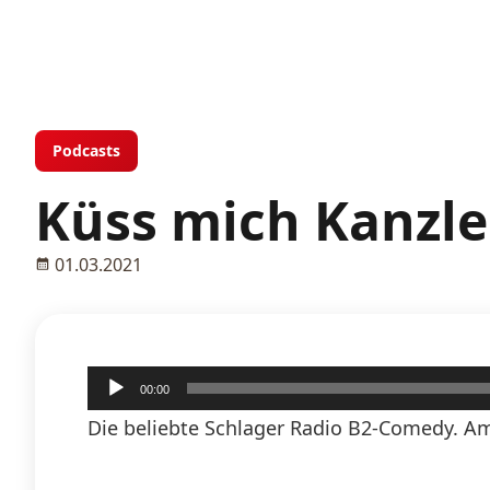
Podcasts
Küss mich Kanzle
01.03.2021
Audio-
00:00
Player
Die beliebte Schlager Radio B2-Comedy. Am