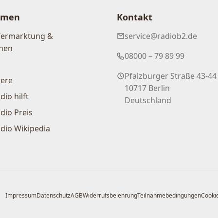
hmen
Kontakt
Vermarktung &
service@radiob2.de
nen
08000 – 79 89 99
Pfalzburger Straße 43-44
iere
10717 Berlin
dio hilft
Deutschland
dio Preis
dio Wikipedia
Impressum
Datenschutz
AGB
Widerrufsbelehrung
Teilnahmebedingungen
Cookie