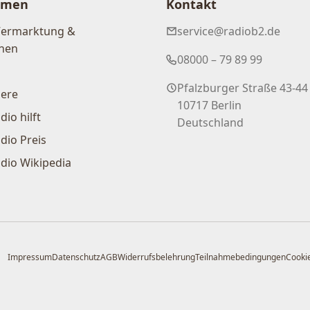
hmen
Kontakt
Vermarktung &
service@radiob2.de
nen
08000 – 79 89 99
Pfalzburger Straße 43-44
iere
10717 Berlin
dio hilft
Deutschland
dio Preis
dio Wikipedia
Impressum
Datenschutz
AGB
Widerrufsbelehrung
Teilnahmebedingungen
Cookie