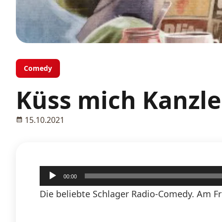
Comedy
Küss mich Kanzl
15.10.2021
Audio-
00:00
Player
Die beliebte Schlager Radio-Comedy. Am Fr