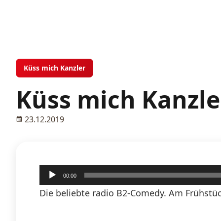
Küss mich Kanzler
Küss mich Kanzle
23.12.2019
Audio-
00:00
Player
Die beliebte radio B2-Comedy. Am Frühstück