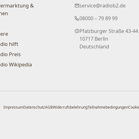
Vermarktung &
service@radiob2.de
nen
08000 – 79 89 99
Pfalzburger Straße 43-44
iere
10717 Berlin
dio hilft
Deutschland
dio Preis
dio Wikipedia
Impressum
Datenschutz
AGB
Widerrufsbelehrung
Teilnahmebedingungen
Cookie