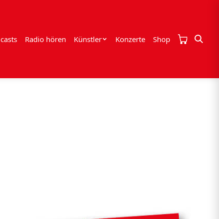
casts
Radio hören
Künstler
Konzerte
Shop