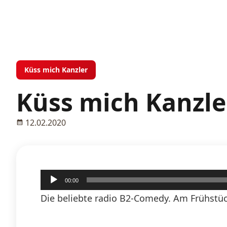
Küss mich Kanzler
Küss mich Kanzle
12.02.2020
Audio-
00:00
Player
Die beliebte radio B2-Comedy. Am Frühstüc