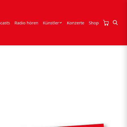
casts
Radio hören
Künstler
Konzerte
Shop