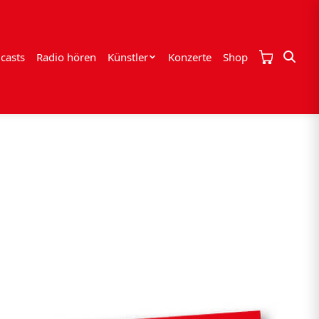
casts
Radio hören
Künstler
Konzerte
Shop