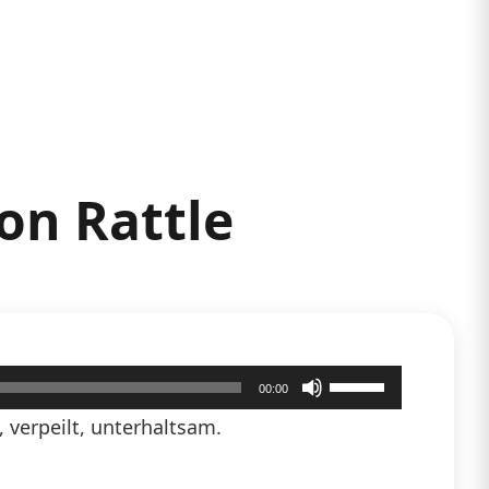
on Rattle
Pfeiltasten
00:00
Hoch/Runter
 verpeilt, unterhaltsam.
benutzen,
um