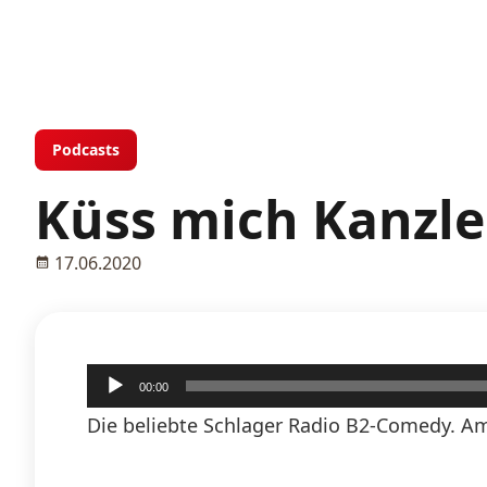
Podcasts
Küss mich Kanzle
17.06.2020
Audio-
00:00
Player
Die beliebte Schlager Radio B2-Comedy. Am