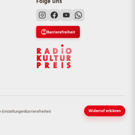
Folge uns
Barrierefreiheit
Widerruf erklären
-Einstellungen
Barrierefreiheit