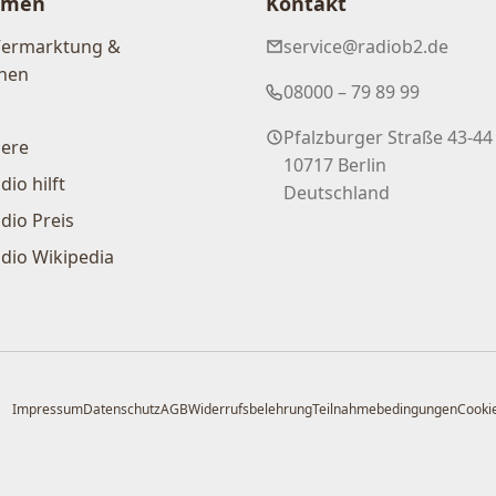
hmen
Kontakt
Vermarktung &
service@radiob2.de
nen
08000 – 79 89 99
Pfalzburger Straße 43-44
iere
10717 Berlin
dio hilft
Deutschland
dio Preis
dio Wikipedia
Impressum
Datenschutz
AGB
Widerrufsbelehrung
Teilnahmebedingungen
Cookie