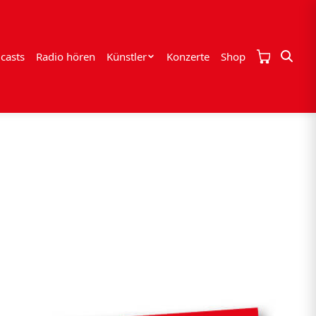
casts
Radio hören
Künstler
Konzerte
Shop