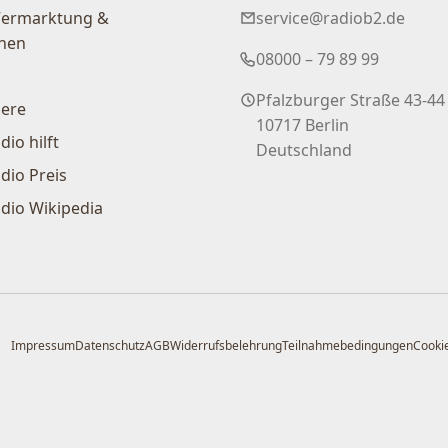
Vermarktung &
service@radiob2.de
nen
08000 – 79 89 99
Pfalzburger Straße 43-44
iere
10717 Berlin
dio hilft
Deutschland
dio Preis
dio Wikipedia
Impressum
Datenschutz
AGB
Widerrufsbelehrung
Teilnahmebedingungen
Cookie