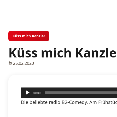
Küss mich Kanzler
Küss mich Kanzler
25.02.2020
Audio-
00:00
Player
Die beliebte radio B2-Comedy. Am Frühstüc