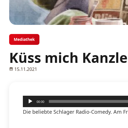
Mediathek
Küss mich Kanzle
15.11.2021
Audio-
00:00
Player
Die beliebte Schlager Radio-Comedy. Am Fr