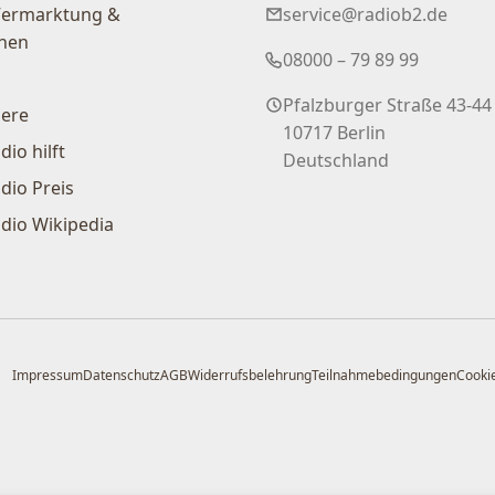
Vermarktung &
service@radiob2.de
nen
08000 – 79 89 99
Pfalzburger Straße 43-44
iere
10717 Berlin
dio hilft
Deutschland
dio Preis
dio Wikipedia
Impressum
Datenschutz
AGB
Widerrufsbelehrung
Teilnahmebedingungen
Cookie