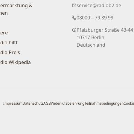
Vermarktung &
service@radiob2.de
nen
08000 – 79 89 99
Pfalzburger Straße 43-44
iere
10717 Berlin
dio hilft
Deutschland
dio Preis
dio Wikipedia
Impressum
Datenschutz
AGB
Widerrufsbelehrung
Teilnahmebedingungen
Cookie