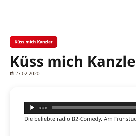
Küss mich Kanzler
Küss mich Kanzle
27.02.2020
Audio-
00:00
Player
Die beliebte radio B2-Comedy. Am Frühstüc