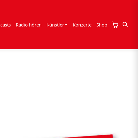
casts
Radio hören
Künstler
Konzerte
Shop