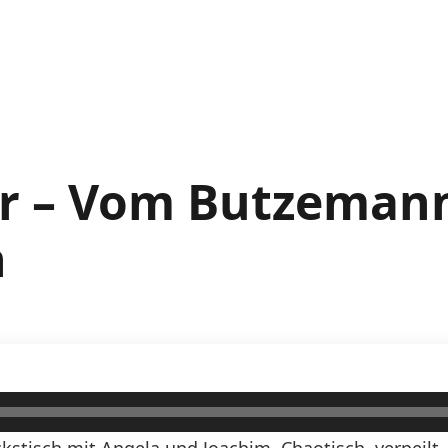
er – Vom Butzeman
n