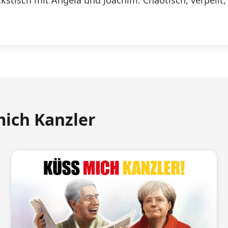
stisch mit Angela und Joachim. Chaotisch, verpeilt,
mich Kanzler