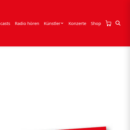
casts
Radio hören
Künstler
Konzerte
Shop