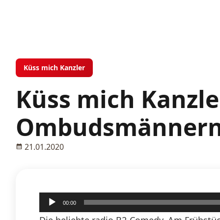
Küss mich Kanzler
Küss mich Kanzl
Ombudsmänner
21.01.2020
Audio-
00:00
Player