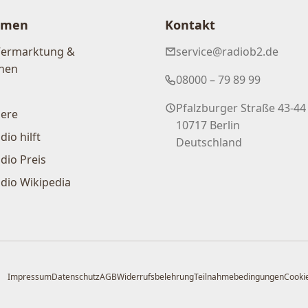
hmen
Kontakt
Vermarktung &
service@radiob2.de
nen
08000 – 79 89 99
Pfalzburger Straße 43-44
iere
10717 Berlin
dio hilft
Deutschland
dio Preis
dio Wikipedia
Impressum
Datenschutz
AGB
Widerrufsbelehrung
Teilnahmebedingungen
Cookie