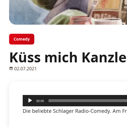
Comedy
Küss mich Kanzle
02.07.2021
Audio-
00:00
Player
Die beliebte Schlager Radio-Comedy. Am Fr