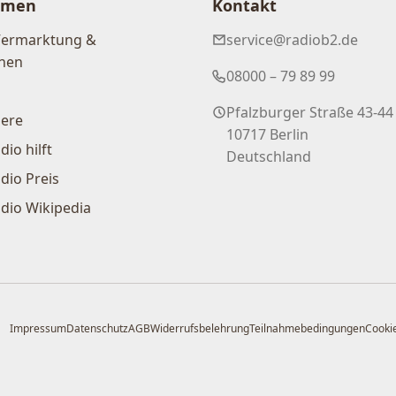
hmen
Kontakt
Vermarktung &
service@radiob2.de
nen
08000 – 79 89 99
Pfalzburger Straße 43-44
iere
10717 Berlin
dio hilft
Deutschland
dio Preis
dio Wikipedia
Impressum
Datenschutz
AGB
Widerrufsbelehrung
Teilnahmebedingungen
Cookie