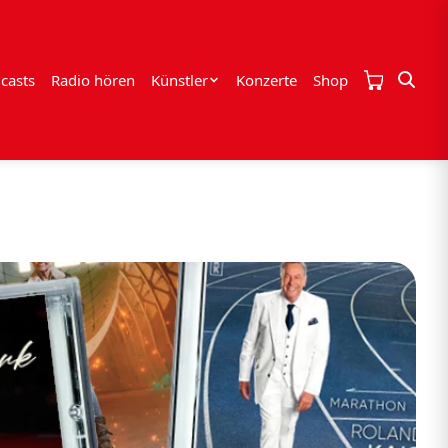
casts
Radio hören
Künstler
Konzerte
Shop