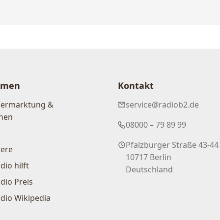
hmen
Kontakt
Vermarktung &
service@radiob2.de
nen
08000 – 79 89 99
Pfalzburger Straße 43-44
iere
10717 Berlin
dio hilft
Deutschland
dio Preis
dio Wikipedia