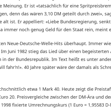
e Meinung. Er ist «tatsächlich für eine Spritpreisbre
iegen, denn das wären 3,10 DM geteilt durch zwei», sa
lt ist. Er appelliert: «Liebe Bundesregierung, senk
a immer noch genug Geld für den Staat rein, meint e
ßten Neue-Deutsche-Welle-Hits überhaupt. Immer wi
 Im Juni 1982 stieg das Lied über einen begeisterten
 in der Bundesrepublik. Im Text heißt es unter ande
will fahr’n!». 40 Jahre später wäre der damals als Sch
schnittlich etwa 1 Mark 40. Heute zeigt die Preistafe
uro 20. Preisvergleiche zwischen der DM-Ära und dem
er 1998 fixierte Umrechnungskurs (1 Euro = 1,95583 