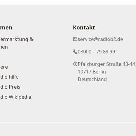
hmen
Kontakt
Vermarktung &
service@radiob2.de
nen
08000 – 79 89 99
Pfalzburger Straße 43-44
iere
10717 Berlin
dio hilft
Deutschland
dio Preis
dio Wikipedia