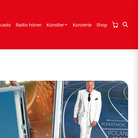
casts
Radio hören
Künstler
Konzerte
Shop