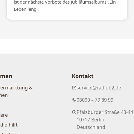
ist der nächste Vorbote des Jubiläumsalbums „Ein
Leben lang".
hmen
Kontakt
Vermarktung &
service@radiob2.de
nen
08000 – 79 89 99
Pfalzburger Straße 43-44
iere
10717 Berlin
dio hilft
Deutschland