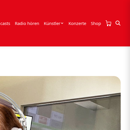
casts
Radio hören
Künstler
Konzerte
Shop