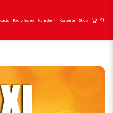
casts
Radio hören
Künstler
Konzerte
Shop