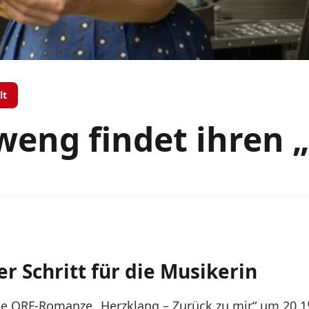
lt
eng findet ihren 
r Schritt für die Musikerin
die ORF-Romanze „Herzklang – Zurück zu mir“ um 20.