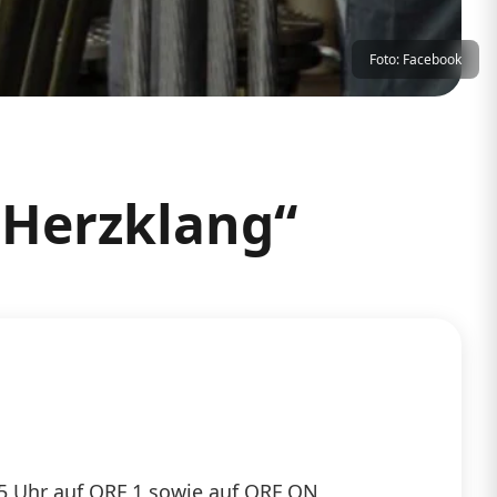
Foto: Facebook
„Herzklang“
15 Uhr auf ORF 1 sowie auf ORF ON