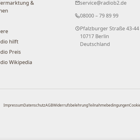
Vermarktung &
service@radiob2.de
nen
08000 – 79 89 99
Pfalzburger Straße 43-44
iere
10717 Berlin
dio hilft
Deutschland
dio Preis
dio Wikipedia
Impressum
Datenschutz
AGB
Widerrufsbelehrung
Teilnahmebedingungen
Cookie