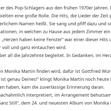
iker des Pop-Schlagers aus den frühen 1970er Jahren.
ielten eine große Rolle. Die Hits, die Lieder der Zei
erlichem Namen heißt. Sie sang und pfiff dazu und s
tuationen, in welchen zu Hause aus jedem Zimmer ein 
ß. „Herzen haben keine Fenster“ war einer dieser Hit
er voll und ganz eintauchen wird.
er all die Jahrzehnte begleitet. In Gedanken, im Herz
n Monika Martin finden wird, dafür ist Gottfried Wür
ist genau Deines!“ klingt Monika Martin noch heute 
en haben, kam die zuverlässige Erinnerung daran.
nachahmlich interpretiert, im Arrangement behutsam i
Ganz Still“, dem 24. und neuesten Album von Monika 