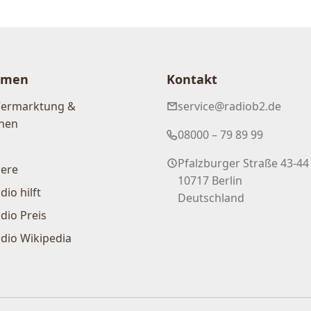
hmen
Kontakt
Vermarktung &
service@radiob2.de
nen
08000 – 79 89 99
Pfalzburger Straße 43-44
iere
10717 Berlin
dio hilft
Deutschland
dio Preis
dio Wikipedia