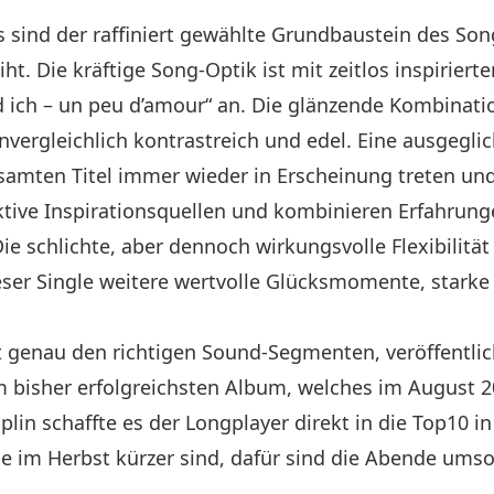
 sind der raffiniert gewählte Grundbaustein des Song
ht. Die kräftige Song-Optik ist mit zeitlos inspirier
d ich – un peu d’amour“ an. Die glänzende Kombinati
unvergleichlich kontrastreich und edel. Eine ausgegl
amten Titel immer wieder in Erscheinung treten und 
ektive Inspirationsquellen und kombinieren Erfahrun
ie schlichte, aber dennoch wirkungsvolle Flexibilität
ieser Single weitere wertvolle Glücksmomente, starke
 genau den richtigen Sound-Segmenten, veröffentlic
m bisher erfolgreichsten Album, welches im August 20
plin schaffte es der Longplayer direkt in die Top10 i
e im Herbst kürzer sind, dafür sind die Abende umso
.