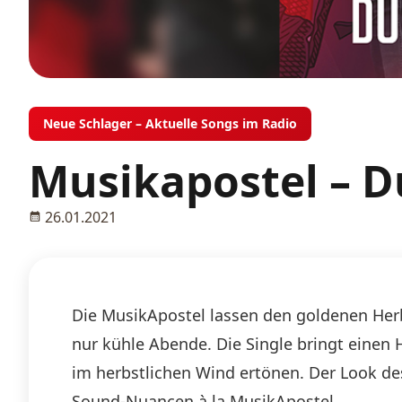
Neue Schlager – Aktuelle Songs im Radio
Musikapostel – D
26.01.2021
Die MusikApostel lassen den goldenen Herb
nur kühle Abende. Die Single bringt einen H
im herbstlichen Wind ertönen. Der Look des
Sound-Nuancen à la MusikApostel.