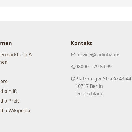
hmen
Kontakt
Vermarktung &
service@radiob2.de
nen
08000 – 79 89 99
Pfalzburger Straße 43-44
iere
10717 Berlin
dio hilft
Deutschland
dio Preis
dio Wikipedia