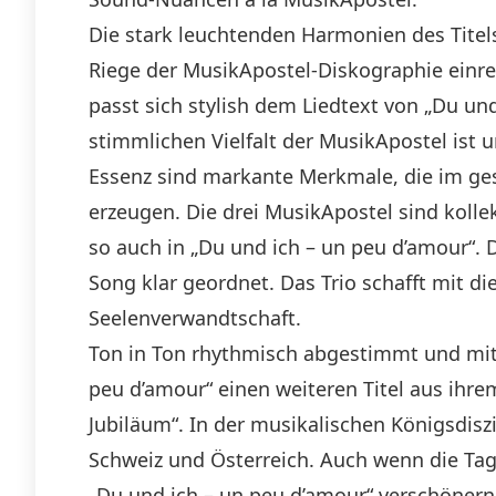
Die stark leuchtenden Harmonien des Titels
Riege der MusikApostel-Diskographie einrei
passt sich stylish dem Liedtext von „Du un
stimmlichen Vielfalt der MusikApostel ist 
Essenz sind markante Merkmale, die im ges
erzeugen. Die drei MusikApostel sind koll
so auch in „Du und ich – un peu d’amour“. D
Song klar geordnet. Das Trio schafft mit d
Seelenverwandtschaft.
Ton in Ton rhythmisch abgestimmt und mit
peu d’amour“ einen weiteren Titel aus ihre
Jubiläum“. In der musikalischen Königsdiszi
Schweiz und Österreich. Auch wenn die Tag
„Du und ich – un peu d’amour“ verschönern