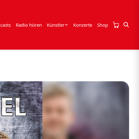
casts
Radio hören
Künstler
Konzerte
Shop