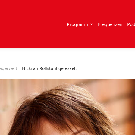
Programm
Frequenzen
Pod
lagerwelt
Nicki an Rollstuhl gefesselt