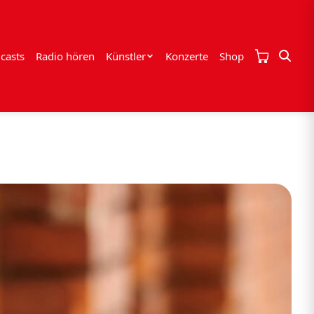
casts
Radio hören
Künstler
Konzerte
Shop