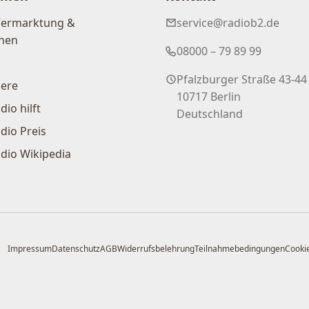
Vermarktung &
service@radiob2.de
nen
08000 – 79 89 99
Pfalzburger Straße 43-44
iere
10717 Berlin
dio hilft
Deutschland
dio Preis
dio Wikipedia
Impressum
Datenschutz
AGB
Widerrufsbelehrung
Teilnahmebedingungen
Cookie