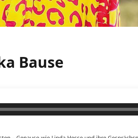
ka Bause
Osten – Genauso wie Linda Hesse und ihre Gesprächs