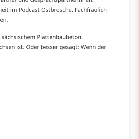
eit im Podcast Ostbrosche. Fachfraulich
die
en.
Lautstärke
zu
s sächsischem Plattenbaubeton.
regeln.
hsen ist. Oder besser gesagt: Wenn der