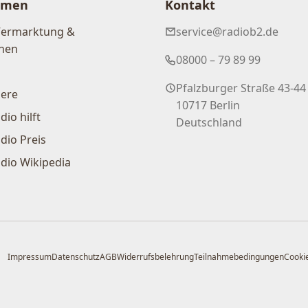
hmen
Kontakt
Vermarktung &
service@radiob2.de
nen
08000 – 79 89 99
Pfalzburger Straße 43-44
iere
10717 Berlin
dio hilft
Deutschland
dio Preis
dio Wikipedia
Impressum
Datenschutz
AGB
Widerrufsbelehrung
Teilnahmebedingungen
Cookie