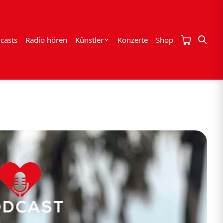
casts
Radio hören
Künstler
Konzerte
Shop