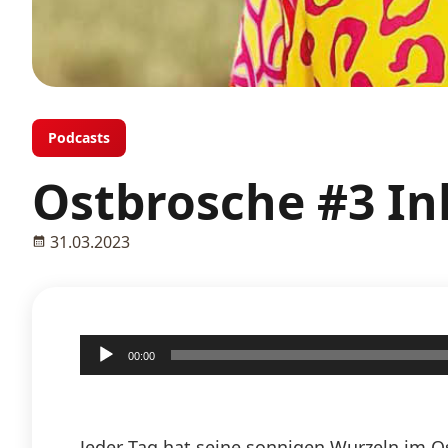
Podcasts
Ostbrosche #3 In
31.03.2023
Audio-
00:00
Player
Jeder Tag hat seine sonnigen Wurzeln im 