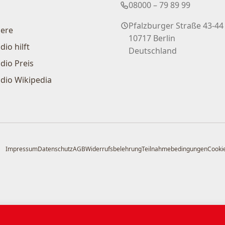
08000 – 79 89 99
Pfalzburger Straße 43-44
iere
10717 Berlin
dio hilft
Deutschland
dio Preis
dio Wikipedia
Impressum
Datenschutz
AGB
Widerrufsbelehrung
Teilnahmebedingungen
Cookie