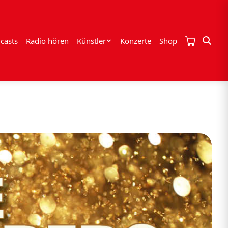
casts
Radio hören
Künstler
Konzerte
Shop