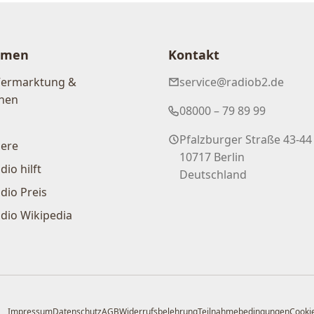
hmen
Kontakt
Vermarktung &
service@radiob2.de
nen
08000 – 79 89 99
Pfalzburger Straße 43-44
iere
10717 Berlin
dio hilft
Deutschland
dio Preis
dio Wikipedia
Impressum
Datenschutz
AGB
Widerrufsbelehrung
Teilnahmebedingungen
Cookie