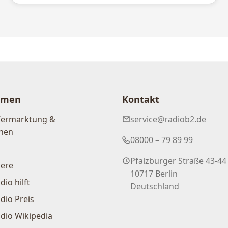
hmen
Kontakt
Vermarktung &
service@radiob2.de
nen
08000 – 79 89 99
Pfalzburger Straße 43-44
iere
10717 Berlin
dio hilft
Deutschland
dio Preis
dio Wikipedia