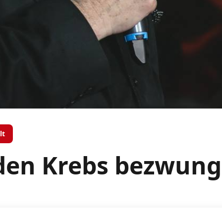
lt
 den Krebs bezwun