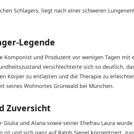
utschen Schlagers, liegt nach einer schweren Lungen
ager-Legende
ge Komponist und Produzent vor wenigen Tagen mit
ndheitszustand verschlechterte sich so deutlich, da
en Körper zu entlasten und die Therapie zu erleichte
eit seines Wohnortes Grünwald bei München.
d Zuversicht
 Giulia und Alana sowie seiner Ehefrau Laura wurde d
ist und sich ganz auf Ralph Siegel konzentriert, zug