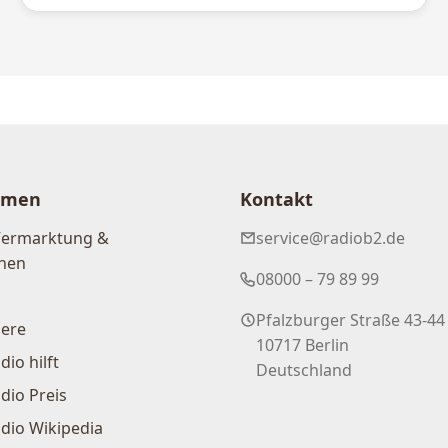
hmen
Kontakt
Vermarktung &
service@radiob2.de
nen
08000 – 79 89 99
Pfalzburger Straße 43-44
iere
10717 Berlin
dio hilft
Deutschland
dio Preis
dio Wikipedia