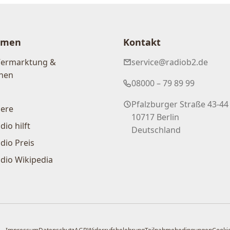
hmen
Kontakt
Vermarktung &
service@radiob2.de
nen
08000 – 79 89 99
Pfalzburger Straße 43-44
iere
10717 Berlin
dio hilft
Deutschland
dio Preis
dio Wikipedia