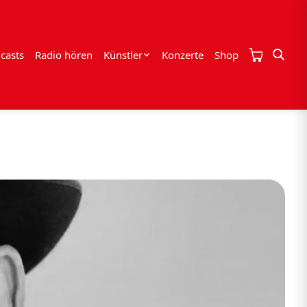
casts
Radio hören
Künstler
Konzerte
Shop