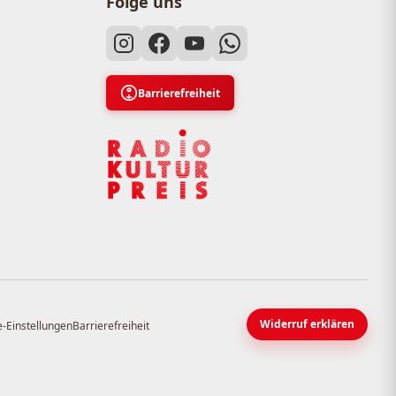
Folge uns
Barrierefreiheit
Widerruf erklären
-Einstellungen
Barrierefreiheit