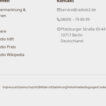
hmen
Kontakt
Vermarktung &
service@radiob2.de
nen
08000 – 79 89 99
Pfalzburger Straße 43-44
iere
10717 Berlin
dio hilft
Deutschland
dio Preis
dio Wikipedia
Impressum
Datenschutz
AGB
Widerrufsbelehrung
Teilnahmebedingungen
Cookie