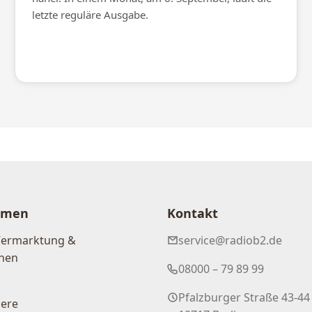
letzte reguläre Ausgabe.
hmen
Kontakt
Vermarktung &
service@radiob2.de
nen
08000 – 79 89 99
Pfalzburger Straße 43-44
iere