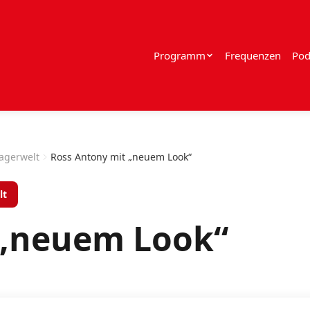
Programm
Frequenzen
Pod
lagerwelt
Ross Antony mit „neuem Look“
lt
 „neuem Look“