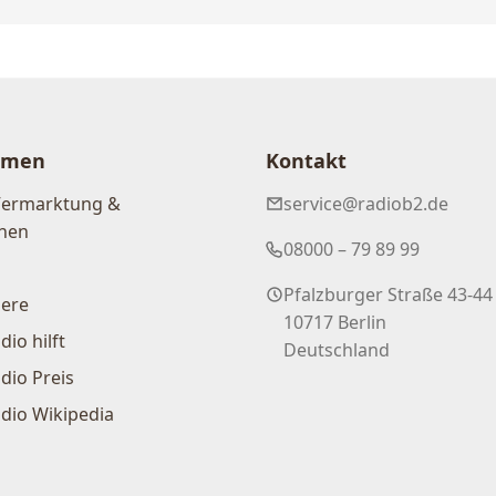
hmen
Kontakt
Vermarktung &
service@radiob2.de
nen
08000 – 79 89 99
Pfalzburger Straße 43-44
iere
10717 Berlin
dio hilft
Deutschland
dio Preis
dio Wikipedia