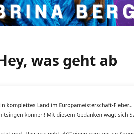
 Hey, was geht ab
ein komplettes Land im Europameisterschaft-Fieber…
e mitsingen können! Mit diesem Gedanken wagt sich S
eistet und „Hey was geht ab?“ einen ganz neuen Soun