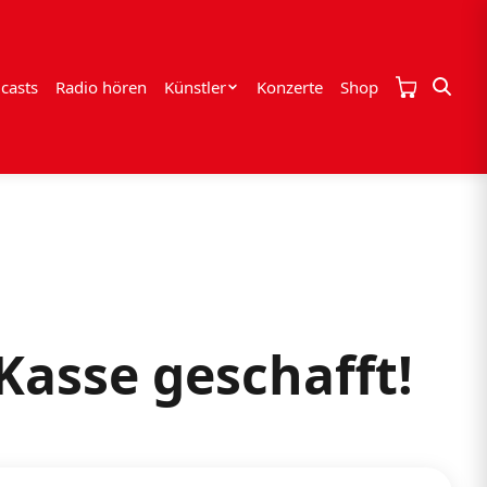
casts
Radio hören
Künstler
Konzerte
Shop
Kasse geschafft!