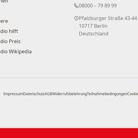
nen
08000 – 79 89 99
Pfalzburger Straße 43-44
iere
10717 Berlin
dio hilft
Deutschland
dio Preis
dio Wikipedia
Impressum
Datenschutz
AGB
Widerrufsbelehrung
Teilnahmebedingungen
Cookie