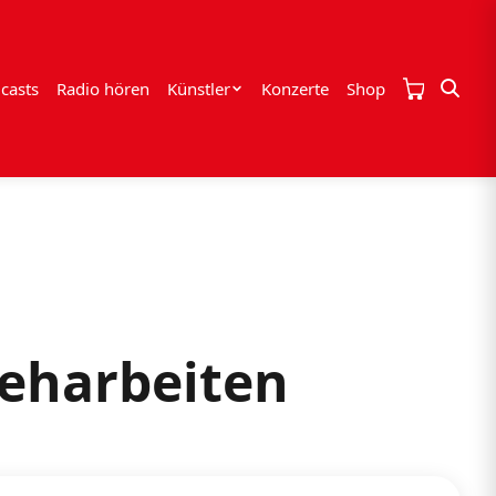
casts
Radio hören
Künstler
Konzerte
Shop
reharbeiten