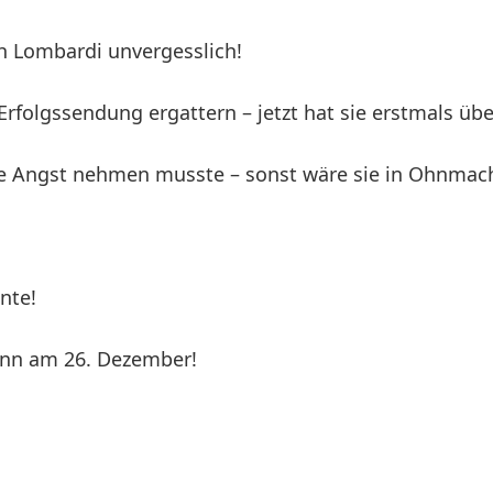
ah Lombardi unvergesslich!
 Erfolgssendung ergattern – jetzt hat sie erstmals ü
 die Angst nehmen musste – sonst wäre sie in Ohnmach
nte!
ann am 26. Dezember!