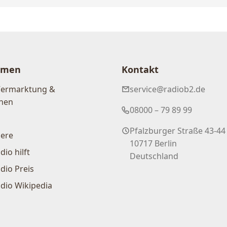
hmen
Kontakt
Vermarktung &
service@radiob2.de
nen
08000 – 79 89 99
Pfalzburger Straße 43-44
iere
10717 Berlin
dio hilft
Deutschland
dio Preis
dio Wikipedia