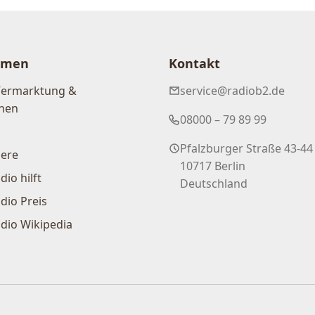
hmen
Kontakt
Vermarktung &
service@radiob2.de
nen
08000 – 79 89 99
Pfalzburger Straße 43-44
iere
10717 Berlin
dio hilft
Deutschland
dio Preis
dio Wikipedia