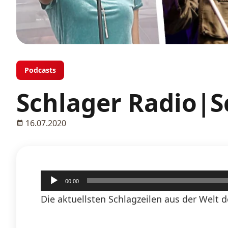
Podcasts
Schlager Radio|Sc
16.07.2020
Audio-
00:00
Player
Die aktuellsten Schlagzeilen aus der Welt d