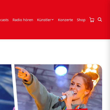
casts
Radio hören
Künstler
Konzerte
Shop