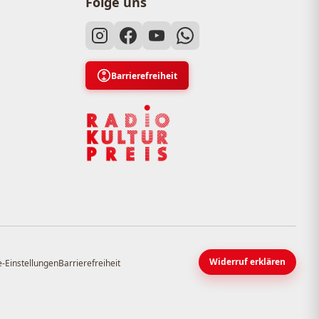
Folge uns
Barrierefreiheit
Widerruf erklären
-Einstellungen
Barrierefreiheit