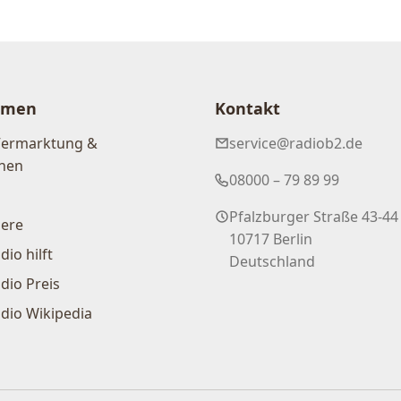
hmen
Kontakt
Vermarktung &
service@radiob2.de
nen
08000 – 79 89 99
Pfalzburger Straße 43-44
iere
10717 Berlin
dio hilft
Deutschland
dio Preis
dio Wikipedia