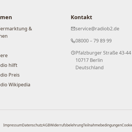
hmen
Kontakt
Vermarktung &
service@radiob2.de
nen
08000 – 79 89 99
Pfalzburger Straße 43-44
iere
10717 Berlin
dio hilft
Deutschland
dio Preis
dio Wikipedia
Impressum
Datenschutz
AGB
Widerrufsbelehrung
Teilnahmebedingungen
Cookie