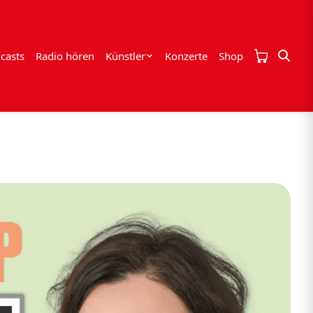
casts
Radio hören
Künstler
Konzerte
Shop