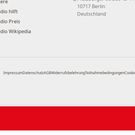
iere
10717 Berlin
dio hilft
Deutschland
dio Preis
dio Wikipedia
Impressum
Datenschutz
AGB
Widerrufsbelehrung
Teilnahmebedingungen
Cookie