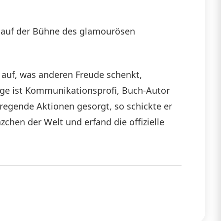
die
in auf der Bühne des glamourösen
Lautstärke
zu
regeln.
 auf, was anderen Freude schenkt,
rige ist Kommunikationsprofi, Buch-Autor
regende Aktionen gesorgt, so schickte er
zchen der Welt und erfand die offizielle