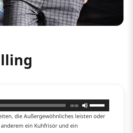
lling
Pfeiltasten
00:00
Hoch/Runter
iten, die Außergewöhnliches leisten oder
benutzen,
anderem ein Kuhfrisör und ein
um