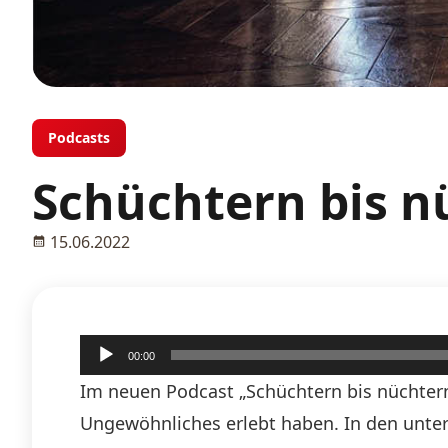
Podcasts
Schüchtern bis n
15.06.2022
Audio-
00:00
Player
Im neuen Podcast „Schüchtern bis nüchtern
Ungewöhnliches erlebt haben. In den unt