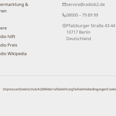
Vermarktung &
service@radiob2.de
nen
08000 – 79 89 99
Pfalzburger Straße 43-44
iere
10717 Berlin
dio hilft
Deutschland
dio Preis
dio Wikipedia
Impressum
Datenschutz
AGB
Widerrufsbelehrung
Teilnahmebedingungen
Cookie