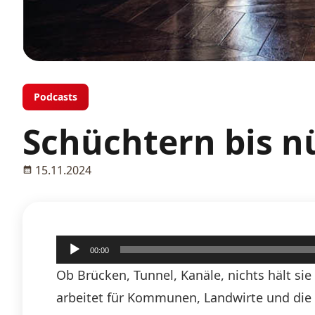
Podcasts
Schüchtern bis 
15.11.2024
Audio-
00:00
Player
Ob Brücken, Tunnel, Kanäle, nichts hält si
arbeitet für Kommunen, Landwirte und die 