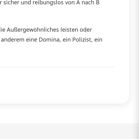
ir sicher und reibungslos von A nach B
die
Lautstärke
die Außergewöhnliches leisten oder
zu
nderem eine Domina, ein Polizist, ein
regeln.