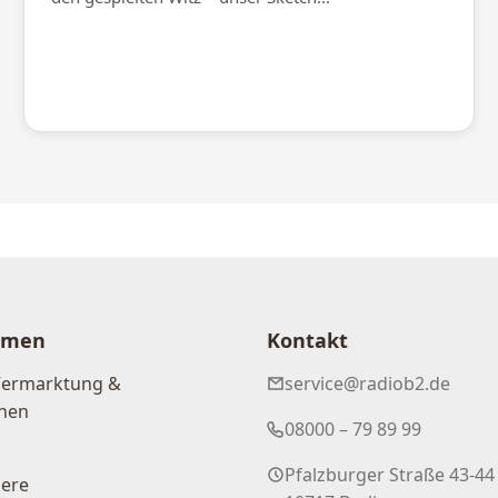
hmen
Kontakt
Vermarktung &
service@radiob2.de
nen
08000 – 79 89 99
Pfalzburger Straße 43-44
iere