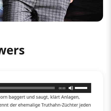
wers
Pfeiltasten
00:00
Hoch/Runter
born baggert und saugt, klärt Anlagen,
benutzen,
kennt der ehemalige Truthahn-Züchter jeden
um