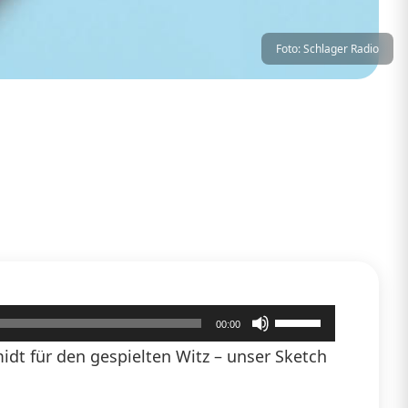
Foto: Schlager Radio
Pfeiltasten
00:00
Hoch/Runter
dt für den gespielten Witz – unser Sketch
benutzen,
um