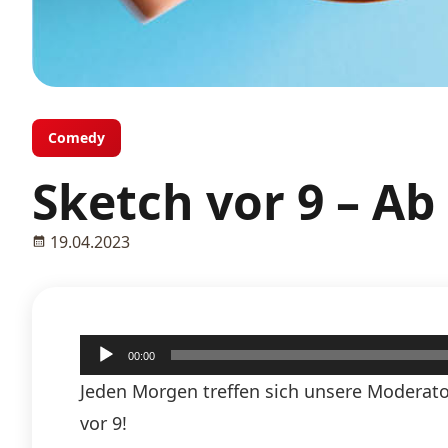
Comedy
Sketch vor 9 – Ab
19.04.2023
Audio-
00:00
Player
Jeden Morgen treffen sich unsere Moderato
vor 9!