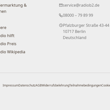
Vermarktung &
service@radiob2.de
nen
08000 – 79 89 99
Pfalzburger Straße 43-44
iere
10717 Berlin
dio hilft
Deutschland
dio Preis
dio Wikipedia
Impressum
Datenschutz
AGB
Widerrufsbelehrung
Teilnahmebedingungen
Cookie