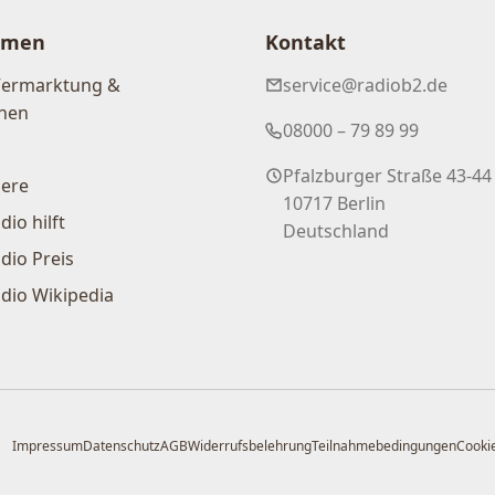
hmen
Kontakt
Vermarktung &
service@radiob2.de
nen
08000 – 79 89 99
Pfalzburger Straße 43-44
iere
10717 Berlin
dio hilft
Deutschland
dio Preis
dio Wikipedia
Impressum
Datenschutz
AGB
Widerrufsbelehrung
Teilnahmebedingungen
Cookie