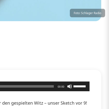
Foto: Schlager Radio
Pfeiltasten
00:00
Hoch/Runter
benutzen,
den gespielten Witz – unser Sketch vor 9!
um