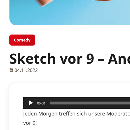
Comedy
Sketch vor 9 – An
04.11.2022
Audio-
00:00
Player
Jeden Morgen treffen sich unsere Moderato
vor 9!