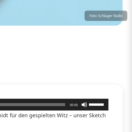
Foto: Schlager Radio
Pfeiltasten
00:00
Hoch/Runter
dt für den gespielten Witz – unser Sketch
benutzen,
um