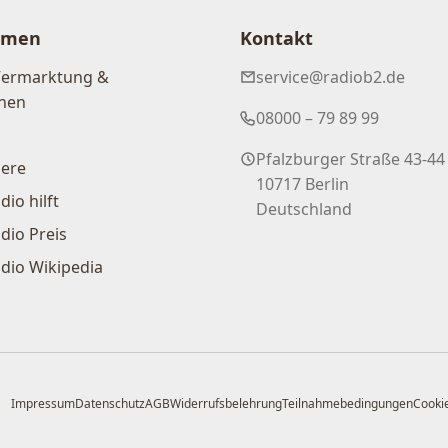
hmen
Kontakt
Vermarktung &
service@radiob2.de
nen
08000 – 79 89 99
Pfalzburger Straße 43-44
iere
10717 Berlin
dio hilft
Deutschland
dio Preis
dio Wikipedia
Impressum
Datenschutz
AGB
Widerrufsbelehrung
Teilnahmebedingungen
Cookie