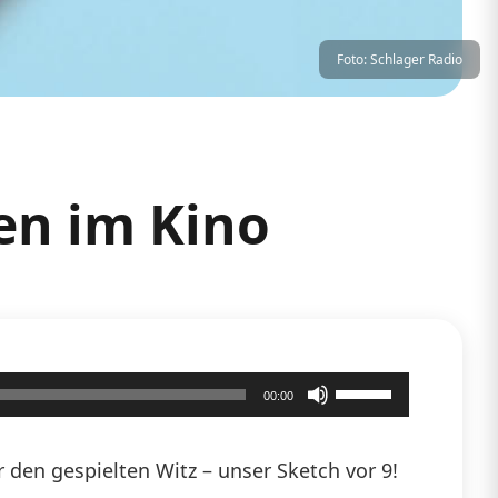
Foto: Schlager Radio
en im Kino
Pfeiltasten
00:00
Hoch/Runter
benutzen,
den gespielten Witz – unser Sketch vor 9!
um