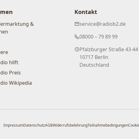
hmen
Kontakt
Vermarktung &
service@radiob2.de
nen
08000 – 79 89 99
Pfalzburger Straße 43-44
iere
10717 Berlin
dio hilft
Deutschland
dio Preis
dio Wikipedia
Impressum
Datenschutz
AGB
Widerrufsbelehrung
Teilnahmebedingungen
Cookie